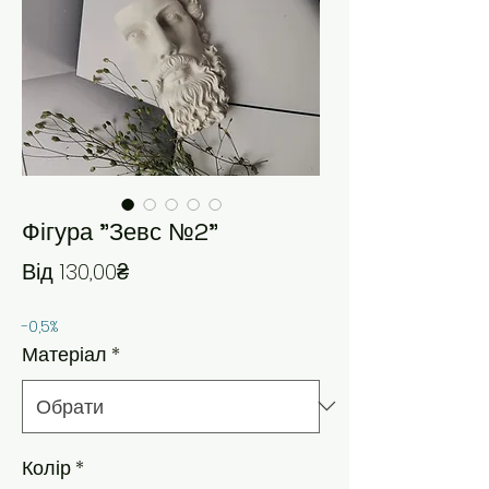
Фігура "Зевс №2"
За розпродажем
Від
130,00₴
-0,5%
Матеріал
*
Колір
*