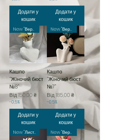
Додати у
Додати у
кошик
кошик
New "Вересень"
New "Вересень"
Кашпо
Кашпо
"Жіночий бюст
"Жіночий бюст
№8"
№7"
За розпродажем
За розпродажем
Від
150,00 ₴
Від
185,00 ₴
-0,5%
-0,5%
Додати у
Додати у
кошик
кошик
New "Листопад"
New "Вересень"