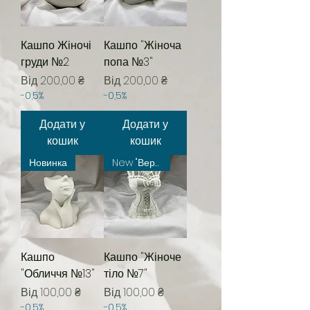
Кашпо Жіночі
Кашпо "Жіноча
груди №2
попа №3"
За розпродажем
За розпродажем
Від
200,00 ₴
Від
200,00 ₴
-0,5%
-0,5%
Додати у
Додати у
кошик
кошик
Новинка
New "Вересень"
Кашпо
Кашпо "Жіноче
"Обличчя №13"
тіло №7"
За розпродажем
За розпродажем
Від
100,00 ₴
Від
100,00 ₴
-0,5%
-0,5%