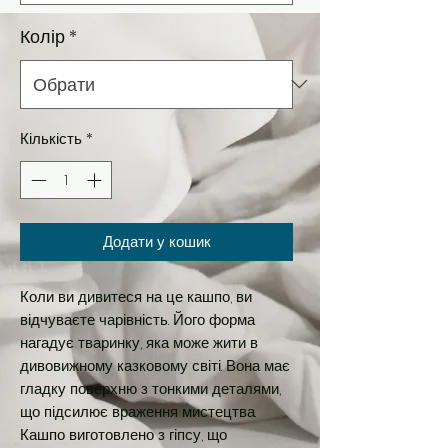
Колір
*
Кількість
*
Додати у кошик
Коли ви дивитеся на це кашпо, ви
відчуваєте чарівність. Його форма
нагадує тваринку, яка може жити в
дивовижному казковому світі. Вона має
гладку поверхню з тонкими деталями,
що підсилює враження мистецтва.
Кашпо виготовлено з гіпсу, що