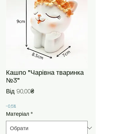
Кашпо "Чарівна тваринка
№3"
За розпродажем
Від
90,00₴
-0,5%
Матеріал
*