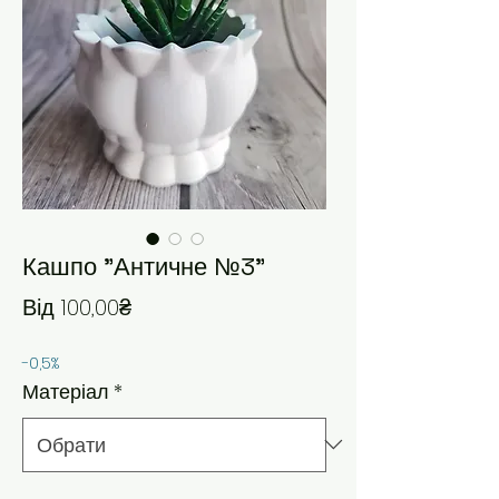
Кашпо "Античне №3"
За розпродажем
Від
100,00₴
-0,5%
Матеріал
*