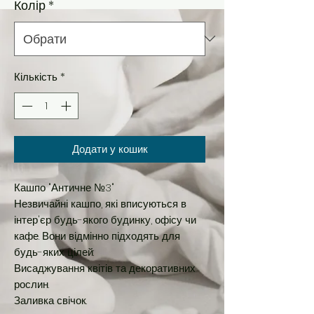
Колір
*
Кількість
*
Додати у кошик
Кашпо "Античне №3"
Незвичайні кашпо, які вписуються в
інтер'єр будь-якого будинку, офісу чи
кафе. Вони відмінно підходять для
будь-яких цілей:
Висаджування квітів та декоративних
рослин.
Заливка свічок.