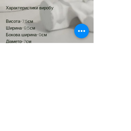
Характеристики виробу:
Висота-7,5см
Ширина-9,5см
Бокова ширина-9см
Діаметр-7см
Глибина-7см
Обʼєм-170мл
Новинка