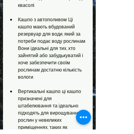
квасолі.
Кашпо з автополивом: Ці 
кашпо мають вбудований 
резервуар для води, який за 
потреби подає воду рослинам. 
Вони ідеальні для тих, хто 
зайнятий або забудькуватий і 
хоче забезпечити своїм 
рослинам достатню кількість 
вологи.
Вертикальні кашпо: ці кашпо 
призначені для 
штабелювання та ідеально 
підходять для вирощування 
рослин у невеликих 
приміщеннях, таких як 