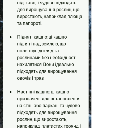
підставці і чудово підходять 
для вирощування рослин, що 
виростають, наприклад плюща 
та папороті.
Підняті кашпо: ці кашпо 
підняті над землею, що 
полегшує догляд за 
рослинами без необхідності 
нахилятися. Вони ідеально 
підходять для вирощування 
овочів і трав.
Настінні кашпо: ці кашпо 
призначені для встановлення 
на стіні або паркані та чудово 
підходять для вирощування 
рослин, що виростають, 
наприклад, плетистих троянд і 