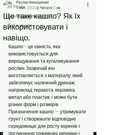
Руслан Коношенко
All Posts
11 лют. 2023 р.
Читати 2 хв
Що таке кашпо? Як їх
Как продавать на Etsy
використовувати і
Всё о кашпо
навіщо.
Кашпо - це ємність, яка 
використовується для 
вирощування та культивування 
рослин. Зазвичай він 
виготовляється з матеріалу, який 
забезпечує належний дренаж, 
наприклад теракота, кераміка, 
метал або пластик, і може бути 
різних форм і розмірів. 
Призначення кашпо — утримувати 
ґрунт і створювати відповідне 
середовище для росту коренів і 
поглинання поживних речовин і 