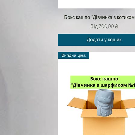
Швидкий перегляд
Бокс кашпо "Дівчинка з котиком
За розпродажем
Від
700,00 ₴
Додати у кошик
Вигідна ціна