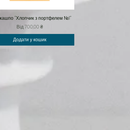
Швидкий перегляд
 кашпо "Хлопчик з портфелем №1"
За розпродажем
Від
700,00 ₴
Додати у кошик