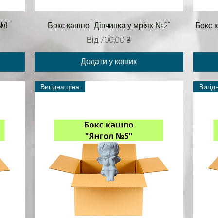
Швидкий перегляд
№1"
Бокс кашпо "Дівчинка у мріях №2"
Бокс 
За розпродажем
Від
700,00 ₴
Додати у кошик
Вигідна ціна
Вигід