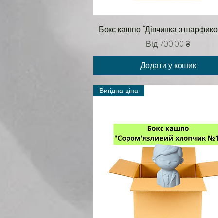
Швидкий перегляд
Бокс кашпо "Дівчинка з шарфико
За розпродажем
Від
700,00 ₴
Додати у кошик
Вигідна ціна