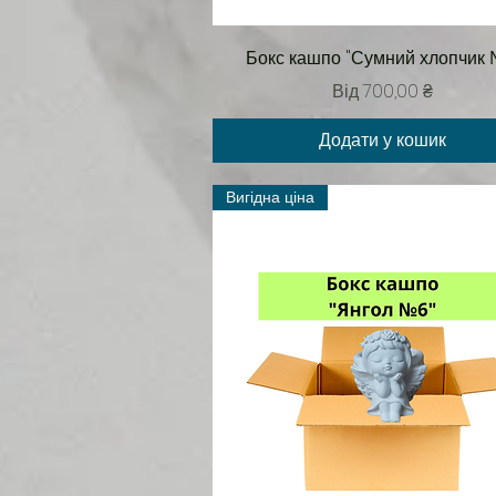
Швидкий перегляд
Бокс кашпо "Сумний хлопчик 
За розпродажем
Від
700,00 ₴
Додати у кошик
Вигідна ціна