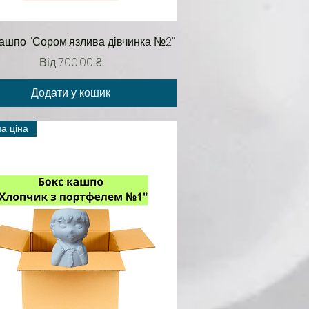
Швидкий перегляд
кашпо "Сором'язлива дівчинка №2"
За розпродажем
Від
700,00 ₴
Додати у кошик
на ціна