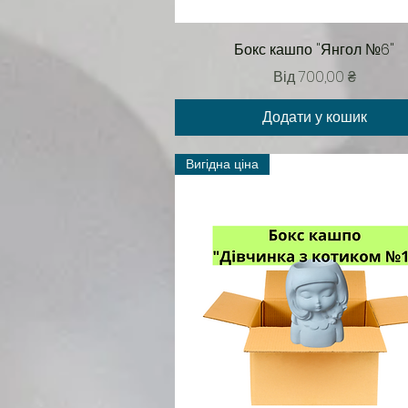
Швидкий перегляд
Бокс кашпо "Янгол №6"
За розпродажем
Від
700,00 ₴
Додати у кошик
Вигідна ціна