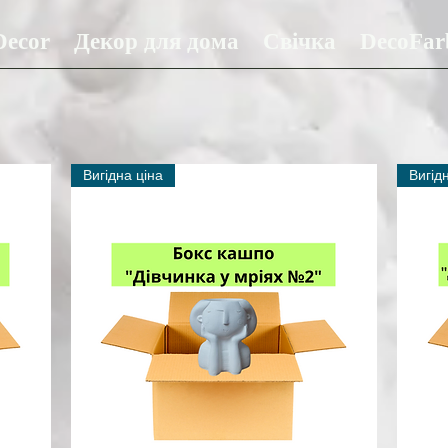
ecor
Декор для дома
Свічка
DecoFar
Вигідна ціна
Вигід