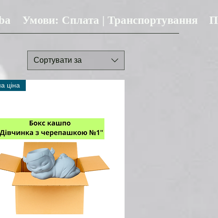
ba
Умови: Сплата | Транспортування
П
Сортувати за
на ціна