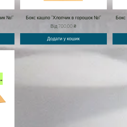
Швидкий перегляд
ик №1"
Бокс кашпо "Хлопчик в горошок №1"
Бокс
За розпродажем
Від
700,00 ₴
Додати у кошик