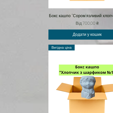
Швидкий перегляд
Бокс кашпо "Сором'язливий хлопч
За розпродажем
Від
700,00 ₴
Додати у кошик
Вигідна ціна