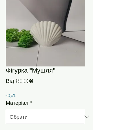
Фігурка "Мушля"
За розпродажем
Від
80,00₴
-0,5%
Матеріал
*