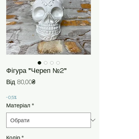
Фігура "Череп №2"
За розпродажем
Від
80,00₴
-0,5%
Матеріал
*
Колір
*