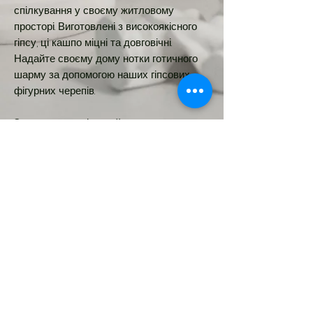
спілкування у своєму житловому
просторі. Виготовлені з високоякісного
гіпсу, ці кашпо міцні та довговічні.
Надайте своєму дому нотки готичного
шарму за допомогою наших гіпсових
фігурних черепів.
Замовте зараз і додайте нотку
таємничості своєму декору.
👉️ 8х7см
Новинка