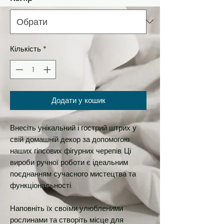
Кількість
*
Додати у кошик
Внесіть унікальний і гострий штрих у
свій домашній декор за допомогою
наших гіпсових фігурних черепів. Ці
вироби ручної роботи є ідеальним
поєднанням сучасного мистецтва та
функціональності.
Наповніть їх своїми улюбленими
рослинами та створіть місце для