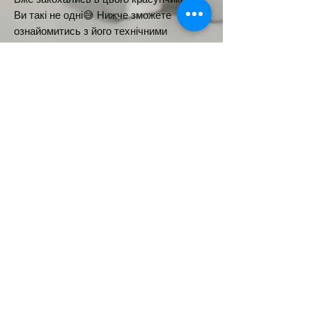
Ви такі не одні😅 Нижче зможете
ознайомитись з його технічними
даними:
👉️ 8х8см
Новинка