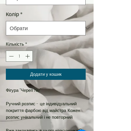
Колір
*
Кількість
*
Додати у кошик
Фігура "Череп №1"
Ручний розпис - це індивідуальний
покриття фарбою від майстра. Кожен
розпис унікальний і не повторний.
⠀
Вже закохались в цього красунчика😍