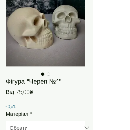
Фігура "Череп №1"
За розпродажем
Від
75,00₴
-0,5%
Матеріал
*