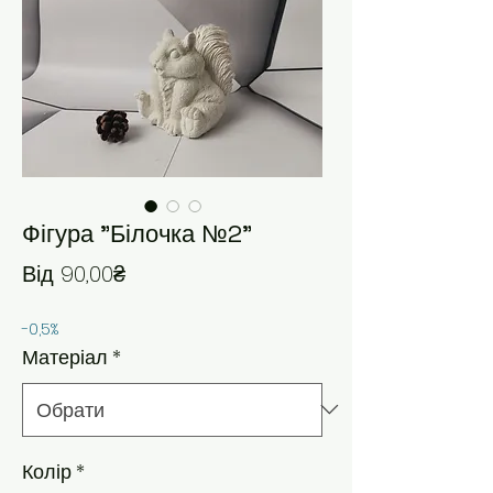
Фігура "Білочка №2"
За розпродажем
Від
90,00₴
-0,5%
Матеріал
*
Колір
*