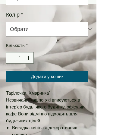
Колір
*
Кількість
*
Додати у кошик
Тарілочка "Хмаринка"
Незвичайні кашпо, які вписуються в
інтер'єр будь-якого будинку, офісу чи
кафе. Вони відмінно підходять для
будь-яких цілей:
Висадка квітів та декоративних
рослин.