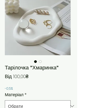
Тарілочка "Хмаринка"
За розпродажем
Від
100,00₴
-0,5%
Матеріал
*