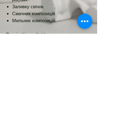
Заливку свічок.
Смачних композицій.
Мильних композицій.
Розмір фігури: 9х14см
Новинка