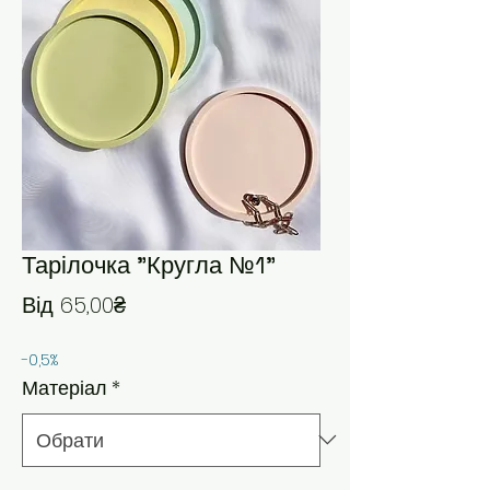
Тарілочка "Кругла №1"
За розпродажем
Від
65,00₴
-0,5%
Матеріал
*