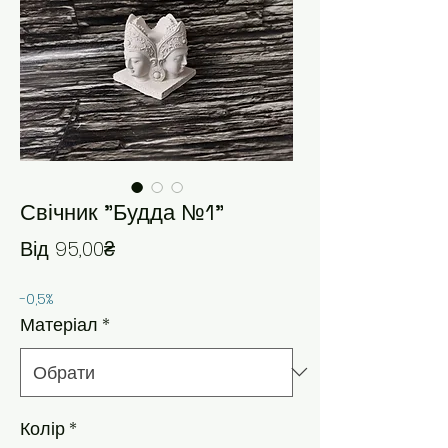
Свічник "Будда №1"
За розпродажем
Від
95,00₴
-0,5%
Матеріал
*
Колір
*