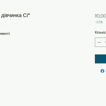
дівчинка Сі"
110,00
-0,5%
Кількі
менті.