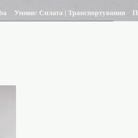
ba
Умови: Сплата | Транспортування
П