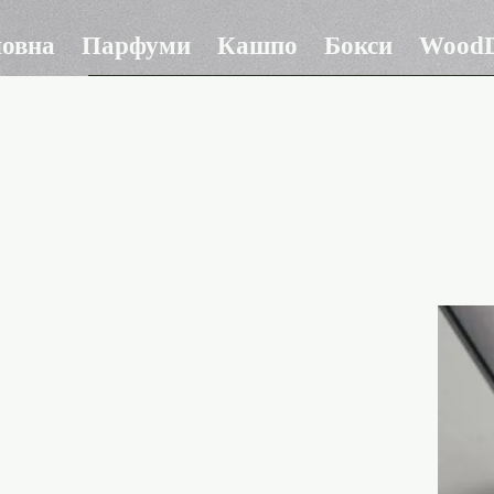
ловна
Парфуми
Кашпо
Бокси
WoodD