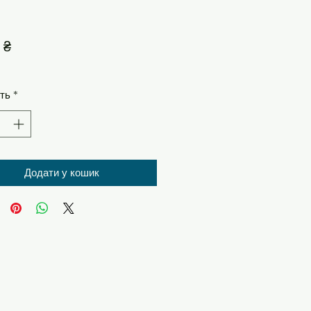
Ціна
 ₴
сть
*
Додати у кошик