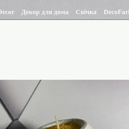
ecor
Декор для дома
Свічка
DecoFar