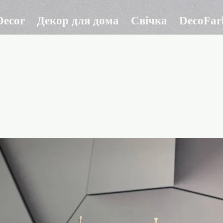
ecor
Декор для дома
Свічка
DecoFar