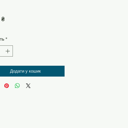
Ціна
 ₴
сть
*
Додати у кошик