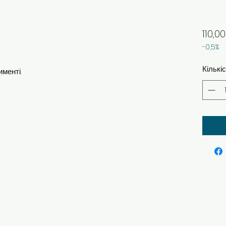
110,00
-0,5%
Кількі
менті.