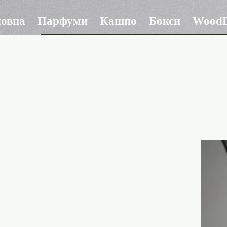
ловна
Парфуми
Кашпо
Бокси
WoodD