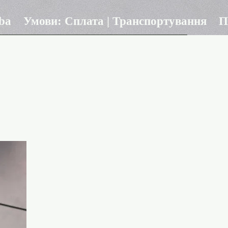
ba
Умови: Сплата | Транспортування
П