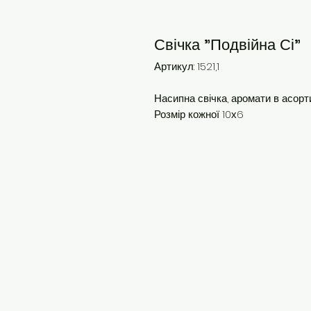
Свічка "Подвійна Сі"
Артикул: 1521,1
Насипна свічка, аромати в асорти
Розмір кожної 10х6