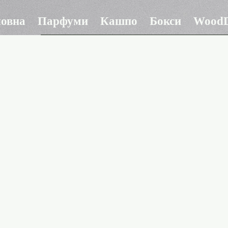
ловна
Парфуми
Кашпо
Бокси
WoodD