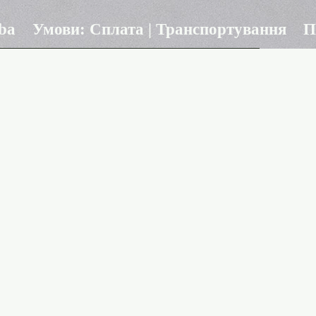
ba
Умови: Сплата | Транспортування
П