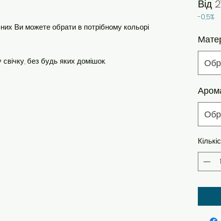
Від
2
-0,5%
з них Ви можете обрати в потрібному кольорі
Мате
свічку, без будь яких домішок.
Обр
Аром
Обр
Кількі