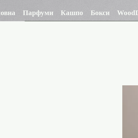
ловна
Парфуми
Кашпо
Бокси
WoodD