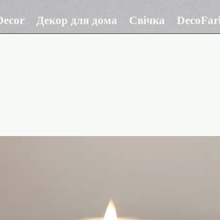
ecor
Декор для дома
Свічка
DecoFar