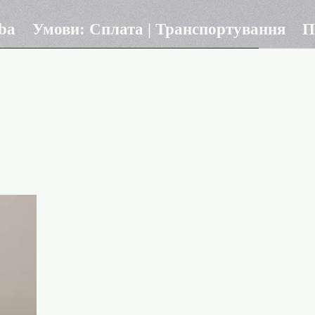
ba
Умови: Сплата | Транспортування
П