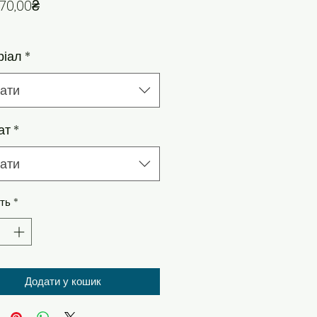
За розпродажем
70,00₴
ріал
*
ати
ат
*
ати
сть
*
Додати у кошик