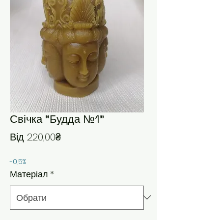
Свічка "Будда №1"
За розпродажем
Від
220,00₴
-0,5%
Матеріал
*