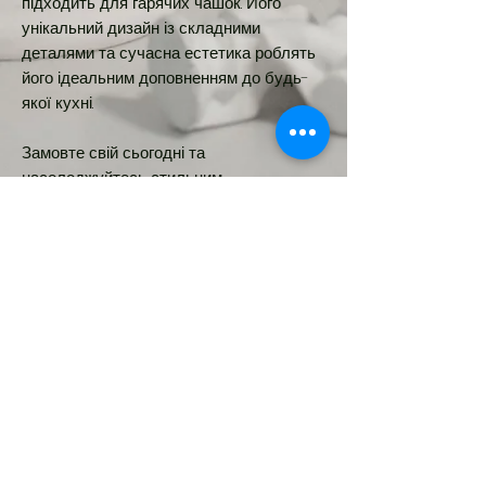
підходить для гарячих чашок. Його
унікальний дизайн із складними
деталями та сучасна естетика роблять
його ідеальним доповненням до будь-
якої кухні.
Замовте свій сьогодні та
насолоджуйтесь стильним
приготуванням!
Розмір 10см
Новинка