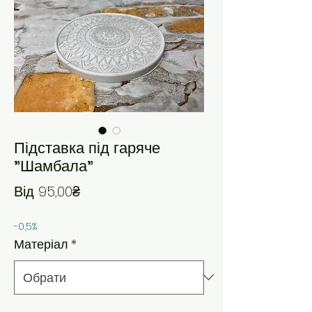
Підставка під гаряче
"Шамбала"
За розпродажем
Від
95,00₴
-0,5%
Матеріал
*