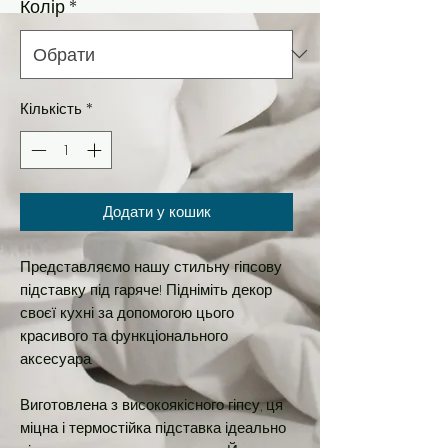
Колір
*
Кількість
*
Додати у кошик
Представляємо нашу стильну гіпсову
підставку під гаряче! Підніміть декор
своєї кухні за допомогою цього
красивого та функціонального
аксесуара.
Виготовлена з високоякісного гіпсу, ця
міцна і термостійка підставка ідеально