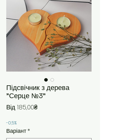
Підсвічник з дерева
"Серце №3"
За розпродажем
Від
185,00₴
-0,5%
Варіант
*