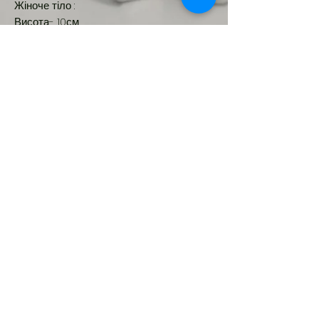
Жіноче тіло :
Висота- 10см
Ширина - 4,5см
Новинка
Ємність Пасочка