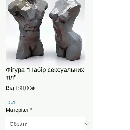
Фігура "Набір сексуальних
тіл"
За розпродажем
Від
180,00₴
-0,5%
Матеріал
*