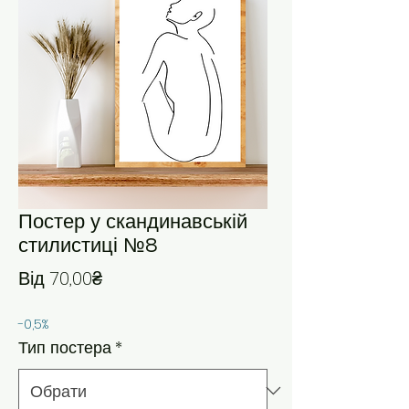
Постер у скандинавській
стилистиці №8
За розпродажем
Від
70,00₴
-0,5%
Тип постера
*