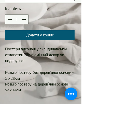
Кількість
*
Додати у кошик
Постери виконані у скандинавській
стилистиці. Це відмінний декор чи
подарунок!
Розмір постеру без дерев'яної основи -
21х29см
Розмір постеру на дерев'яній основі -
24х34см