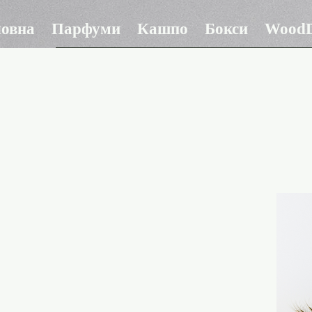
ловна
Парфуми
Кашпо
Бокси
WoodD