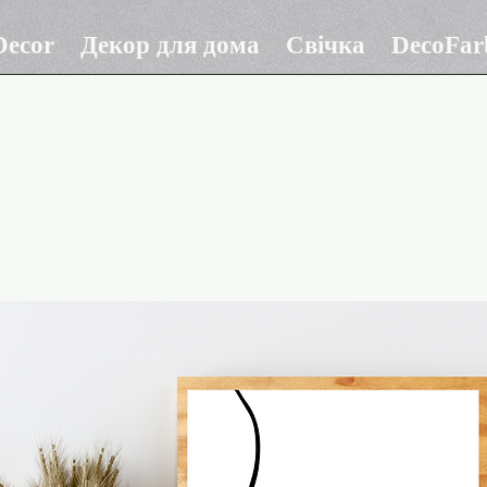
ecor
Декор для дома
Свічка
DecoFar