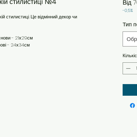
кій стилистиці №4
Від
7
-0,5%
ій стилистиці. Це відмінний декор чи
Тип п
основи - 21х29см
Обр
нові - 24х34см
Кількі