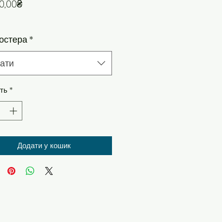
За розпродажем
0,00₴
остера
*
ати
сть
*
Додати у кошик