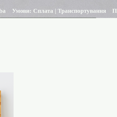
ba
Умови: Сплата | Транспортування
П