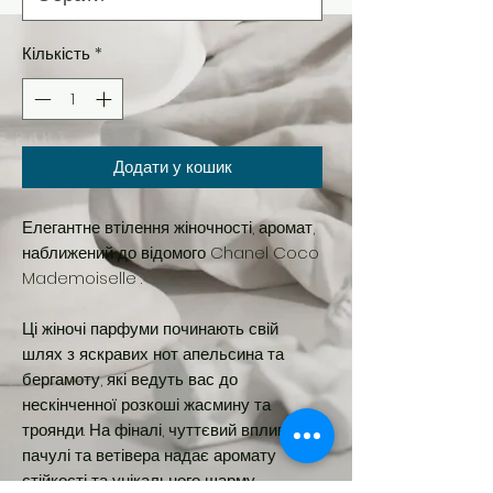
Кількість
*
Додати у кошик
Елегантне втілення жіночності, аромат,
наближений до відомого Chanel Coco
Mademoiselle .
Ці жіночі парфуми починають свій
шлях з яскравих нот апельсина та
бергамоту, які ведуть вас до
нескінченної розкоші жасмину та
троянди. На фіналі, чуттєвий вплив
пачулі та ветівера надає аромату
стійкості та унікального шарму.