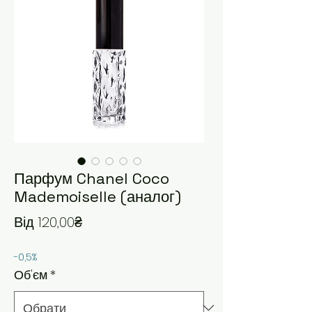
Парфум Chanel Coco
Mademoiselle (аналог)
За розпродажем
Від
120,00₴
-0,5%
Об'єм
*