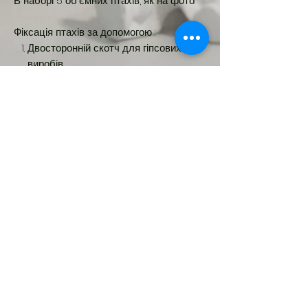
В наборі 5 об'ємних птахів, як на фото.
Фіксація птахів за допомогою :
Двосторонній скотч для гіпсових
виробів.
Рідкі цвяхи для гіпсових виробів.
Клей для гіпсової плитки.
Новинка