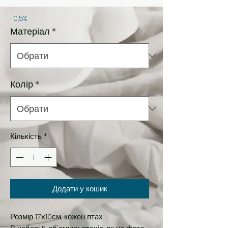
-0,5%
Матеріал
*
Колір
*
Кількість
*
Додати у кошик
Розмір 17х10см, кожен птах.