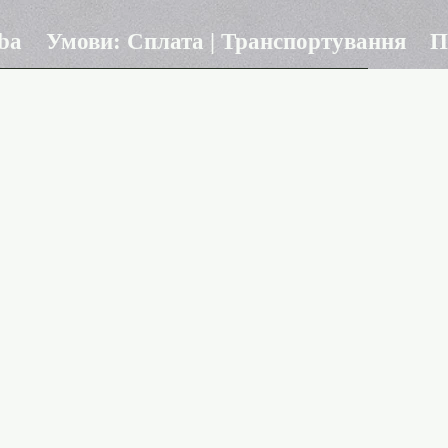
ba
Умови: Сплата | Транспортування
П