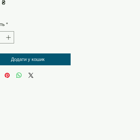
Ціна
 ₴
сть
*
Додати у кошик