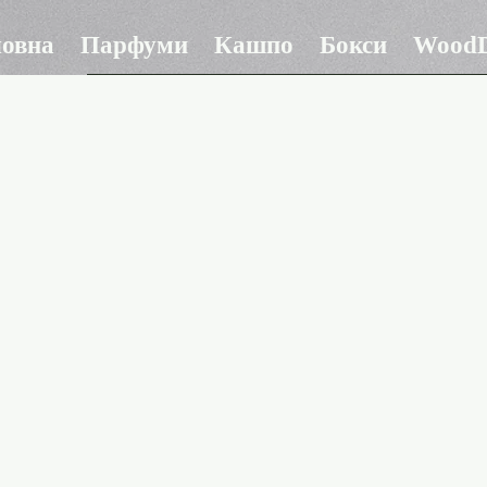
ловна
Парфуми
Кашпо
Бокси
WoodD