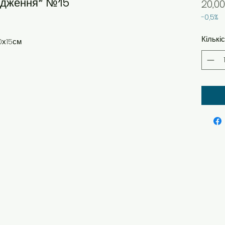
родження" №15
20,00
-0,5%
Кількі
10х15см