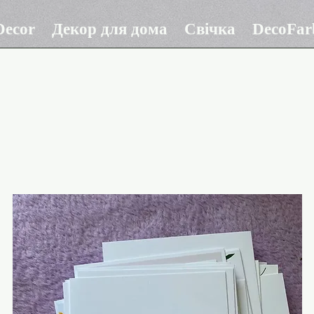
ecor
Декор для дома
Свічка
DecoFar