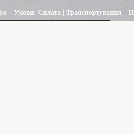
ba
Умови: Сплата | Транспортування
П