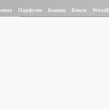
ловна
Парфуми
Кашпо
Бокси
WoodD