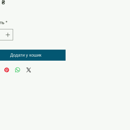
Ціна
 ₴
сть
*
Додати у кошик