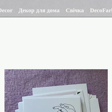
ecor
Декор для дома
Свічка
DecoFar