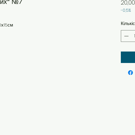
них" №7
20,00
-0,5%
Кількі
10х15см