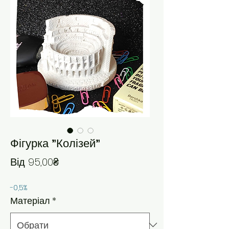
Фігурка "Колізей"
За розпродажем
Від
95,00₴
-0,5%
Матеріал
*