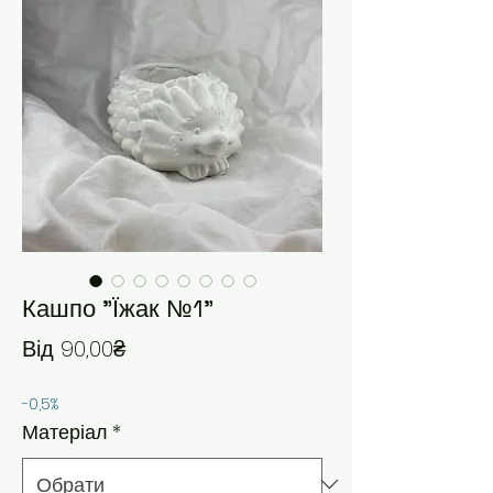
Кашпо "Їжак №1"
За розпродажем
Від
90,00₴
-0,5%
Матеріал
*