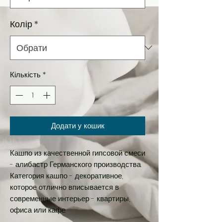
Колір
*
Кількість
*
Додати у кошик
Кашпо из качественной гипсовой смеси
- алибастр Германского производства.
Категория кашпо - декоративное,
которое отлично вписывается в
современные интерьер - квартиры,
офиса или кафе.