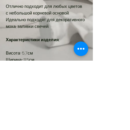
Отлично подходит для любых цветов
с небольшой корневой основой.
Идеально подходят для декоративного
моха, заливки свечей.
Характеристики изделия:
Висота-5,7см
Ширина-11,5см
Бокова ширина-8,5см
Діаметр-5см
Глибина-4,3см
Обʼєм-105мл
Новинка