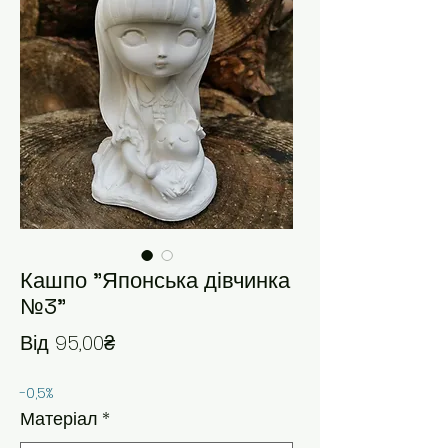
Кашпо "Японська дівчинка
№3"
За розпродажем
Від
95,00₴
-0,5%
Матеріал
*