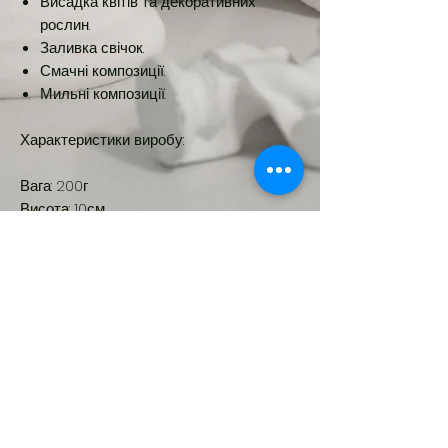
Висадка квітів та декоративних
рослин.
Заливка свічок.
Смачні композиції.
Мильні композиції.
Характеристики виробу:
Вага: 200г
Висота: 10см
Ширина: 6см
Діаметр: 5см
Об'єм: ~100мл
Новинка