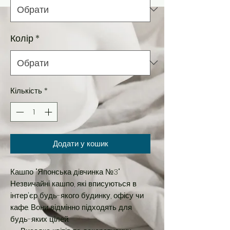
Колір
*
Кількість
*
Додати у кошик
Кашпо "Японська дівчинка №3"
Незвичайні кашпо, які вписуються в
інтер'єр будь-якого будинку, офісу чи
кафе. Вони відмінно підходять для
будь-яких цілей: