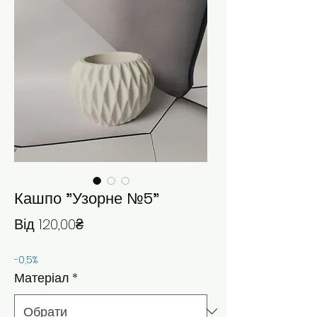
Кашпо "Узорне №5"
За розпродажем
Від
120,00₴
-0,5%
Матеріал
*