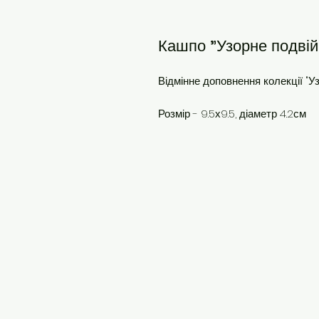
Кашпо "Узорне подві
Відмінне доповнення колекції "У
Розмір - 9.5х9.5, діаметр 4.2см