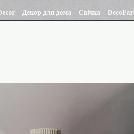
ecor
Декор для дома
Свічка
DecoFar