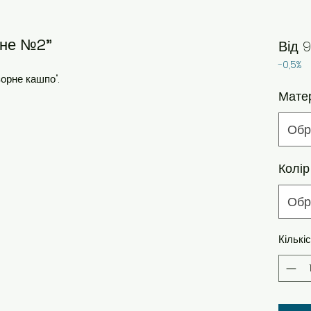
йне №2"
Від
9
-0,5%
зорне кашпо".
Мате
Обр
Колір
Обр
Кількі