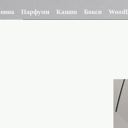
ловна
Парфуми
Кашпо
Бокси
WoodD