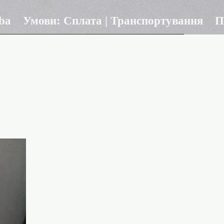
ba
Умови: Сплата | Транспортування
П