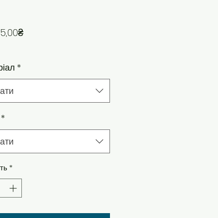
За розпродажем
5,00₴
ріал
*
ати
*
ати
сть
*