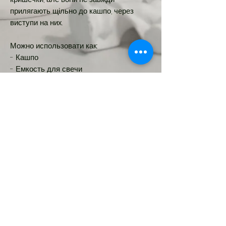
прилягають щільно до кашпо, через
виступи на них.
Можно использовати как:
- Кашпо
- Емкость для свечи
- Шкатулка
Размеры: 10х8см
Новинка