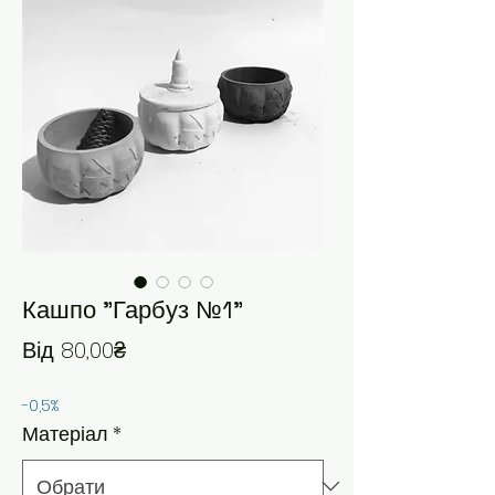
Кашпо "Гарбуз №1"
За розпродажем
Від
80,00₴
-0,5%
Матеріал
*