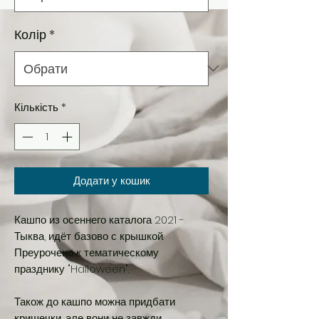
Колір
*
Кількість
*
Додати у кошик
Кашпо из осеннего каталога 2021 -
Тыква, идёт базово с крышкой.
Преурочено к тематическому
празднику "Halloween".
Також до кашпо можна придбати
кришечки, але вони не завжди