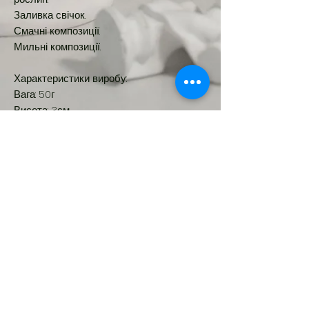
Заливка свічок.
Смачні композиції.
Мильні композиції.
Характеристики виробу:
Вага: 50г
Висота: 3см
Ширина: 8см
Діаметр: 4,5см
Об'єм: ~50мл
Новинка