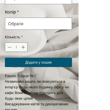
Колір
*
Кількість
*
Додати у кошик
Кашпо "Серце №3"
Незвичайні кашпо, які вписуються в
інтер'єр будь-якого будинку, офісу чи
кафе. Вони відмінно підходять для
будь-яких цілей:
Висаджування квітів та декоративних
рослин.