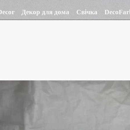
ecor
Декор для дома
Свічка
DecoFar