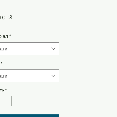
За розпродажем
0,00₴
ріал
*
ати
*
ати
сть
*