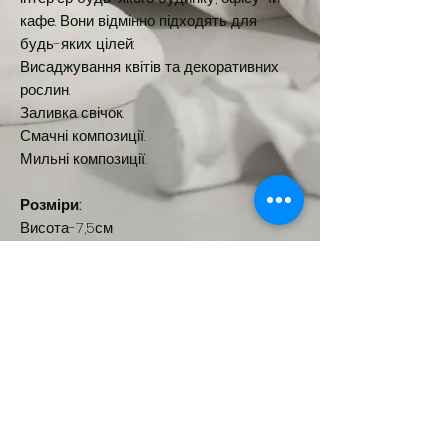
кафе. Вони відмінно підходять для
будь-яких цілей:
Висаджування квітів та декоративних
рослин.
Заливка свічок.
Смачні композиції.
Мильні композиції.
Розміри:
Висота-7,5см
Ширина-7,9см
Бокова ширина-7см
Діаметр-2,1см
Глибина-2,5см
Обʼєм-20мл