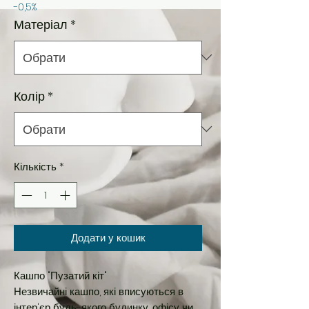
-0,5%
Матеріал
*
Колір
*
Кількість
*
Додати у кошик
Кашпо "Пузатий кіт"
Незвичайні кашпо, які вписуються в
інтер'єр будь-якого будинку, офісу чи