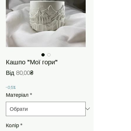
Кашпо "Мої гори"
За розпродажем
Від
80,00₴
-0,5%
Матеріал
*
Колір
*