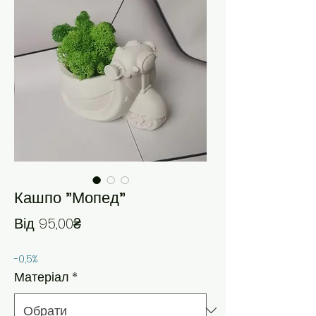
Кашпо "Мопед"
За розпродажем
Від
95,00₴
-0,5%
Матеріал
*