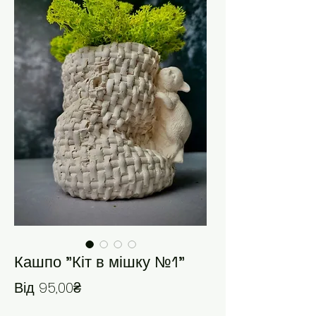
Кашпо "Кіт в мішку №1"
За розпродажем
Від
95,00₴