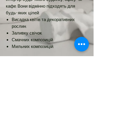
кафе. Вони відмінно підходять для
будь-яких цілей:
Висадка квітів та декоративних
рослин.
Заливку свічок.
Смачних композицій.
Мильних композицій.
Характеристики виробу:
🔥Розмір фігури: 6х11см, діаметр 5см.
Об'єм - 200мл
Новинка