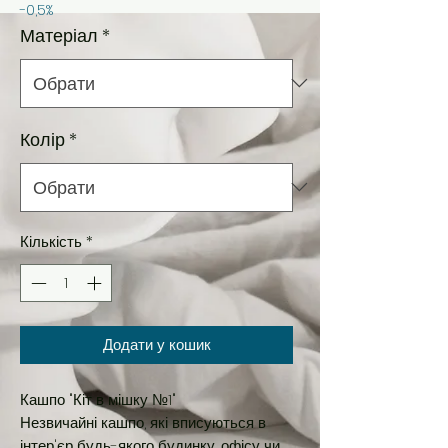
-0,5%
Матеріал
*
Колір
*
Кількість
*
Додати у кошик
Кашпо "Кіт в мішку №1"
Незвичайні кашпо, які вписуються в
інтер'єр будь-якого будинку, офісу чи