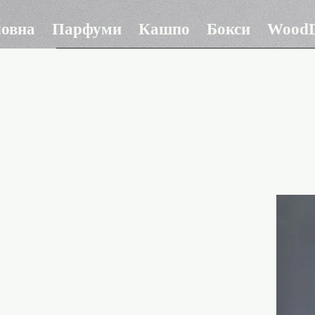
ловна
Парфуми
Кашпо
Бокси
WoodD