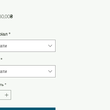
За розпродажем
60,00₴
ріал
*
ати
*
ати
сть
*