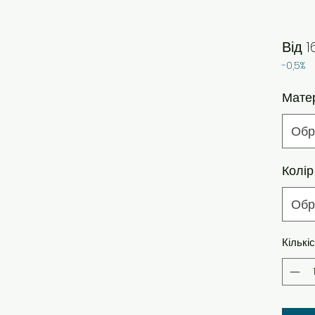
Від
1
-0,5%
Мате
Обр
Колір
Обр
Кількі