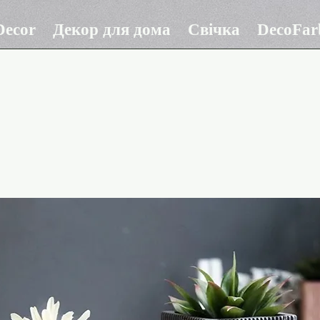
ecor
Декор для дома
Свічка
DecoFar