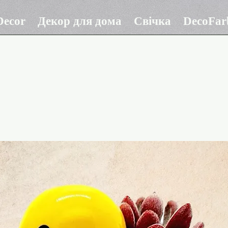
ecor
Декор для дома
Свічка
DecoFar