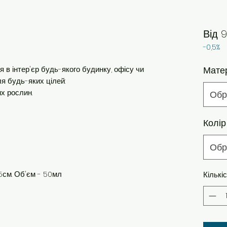
Від
9
-0,5%
я в інтер'єр будь-якого будинку, офісу чи
Мате
ля будь-яких цілей:
их рослин.
Обр
Колір
Обр
 5см. Об'єм - 50мл
Кількі