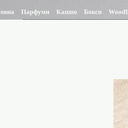
ловна
Парфуми
Кашпо
Бокси
WoodD