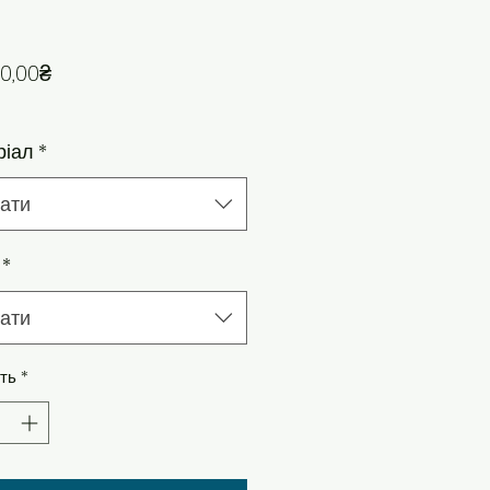
За розпродажем
0,00₴
ріал
*
ати
*
ати
сть
*