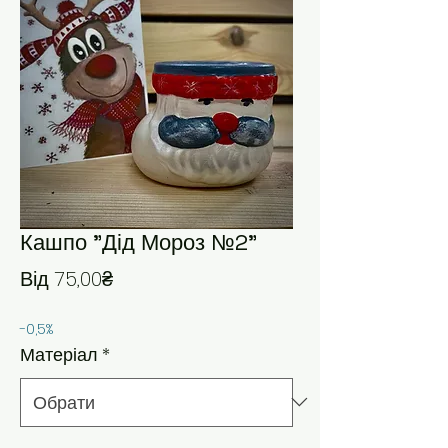
Кашпо "Дід Мороз №2"
За розпродажем
Від
75,00₴
-0,5%
Матеріал
*