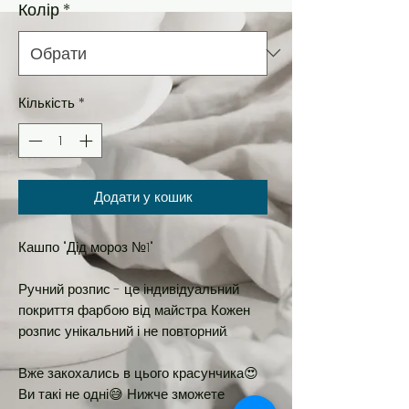
Колір
*
Кількість
*
Додати у кошик
Кашпо "Дід мороз №1"
Ручний розпис - це індивідуальний
покриття фарбою від майстра. Кожен
розпис унікальний і не повторний.
⠀
Вже закохались в цього красунчика😍
Ви такі не одні😅 Нижче зможете