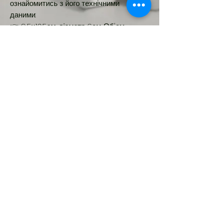
ознайомитись з його технічними
даними:
👉️ 9,5х10.5см, діаметр 6см. Об'єм -
300мл
Новинка