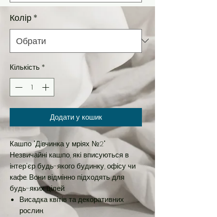
Колір
*
Кількість
*
Додати у кошик
Кашпо "Дівчинка у мріях №2"
Незвичайні кашпо, які вписуються в
інтер'єр будь-якого будинку, офісу чи
кафе. Вони відмінно підходять для
будь-яких цілей:
Висадка квітів та декоративних
рослин.