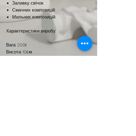
Заливку свічок.
Смачних композицій.
Мильних композицій.
Характеристики виробу:
Вага: 200г
Висота: 10см
Ширина: 6см
Діаметр: 5см
Об'єм: ~100мл
Новинка