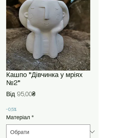
Кашпо "Дівчинка у мріях
№2"
За розпродажем
Від
95,00₴
-0,5%
Матеріал
*