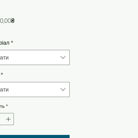
За розпродажем
0,00₴
ріал
*
ати
*
ати
сть
*