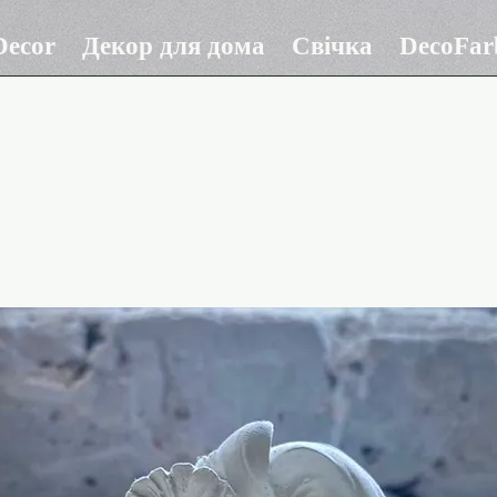
ecor
Декор для дома
Свічка
DecoFar