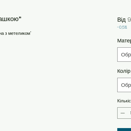
машкою"
Від
9
-0,5%
на з метеликом"
Мате
Обр
Колір
Обр
Кількі