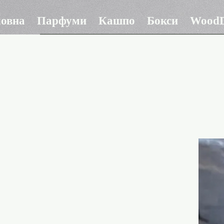
ловна
Парфуми
Кашпо
Бокси
WoodD