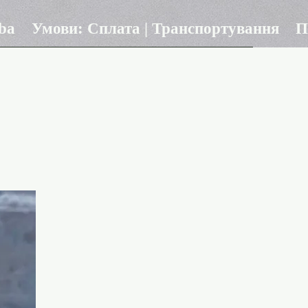
ba
Умови: Сплата | Транспортування
П