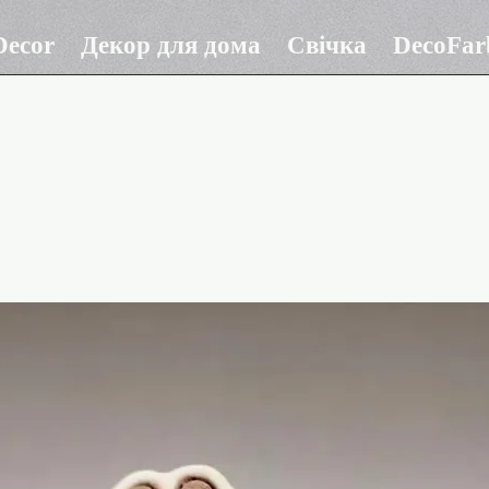
ecor
Декор для дома
Свічка
DecoFar