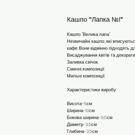
Кашпо "Лапка №!"
Кашпо "Велика лапа"
Незвичайні кашпо, які вписуютьс
кафе. Вони відмінно підходять д
Висаджування квітів та декорати
Заливка свічок.
Смачні композиції.
Мильні композиції.
Характеристики виробу:
Висота-5см
Ширина-10см
Бокова ширина-9,5см
Діаметр-3,5см
Глибина-3,5см