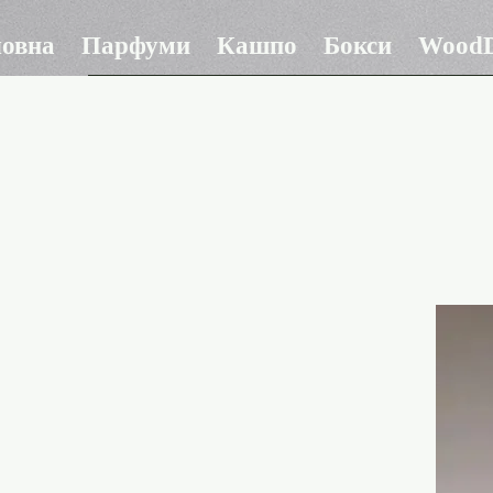
ловна
Парфуми
Кашпо
Бокси
WoodD