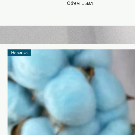
Обʼєм-55мл
Новинка