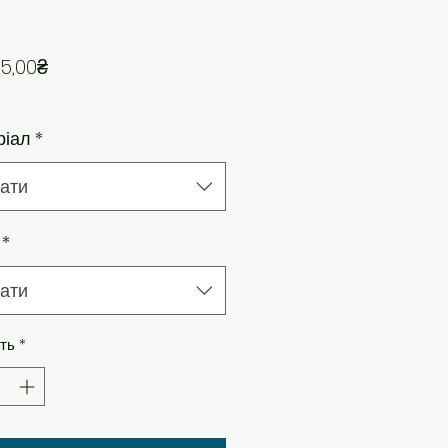
За розпродажем
5,00₴
ріал
*
ати
*
ати
сть
*