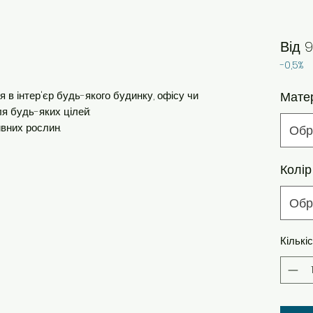
Від
9
-0,5%
я в інтер'єр будь-якого будинку, офісу чи
Мате
ля будь-яких цілей:
вних рослин.
Обр
Колір
Обр
Кількі