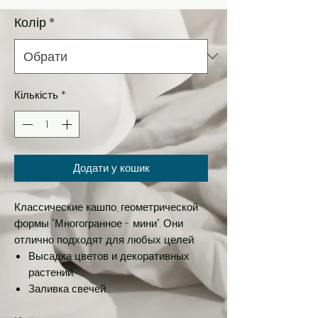
Колір
*
Кількість
*
Додати у кошик
Классические кашпо, геометрической
формы "Многогранное - мини". Они
отлично подходят для любых целей:
Высадка цветов и декоративных
растений.
Заливка свечей.