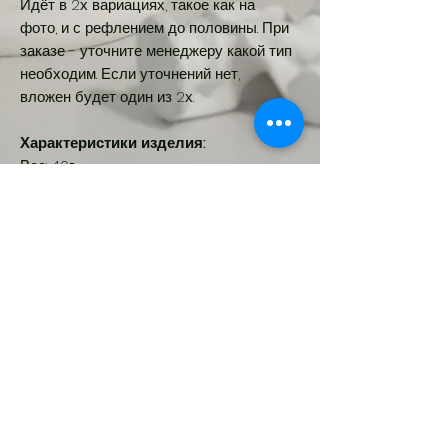
Идёт в 2х вариациях, такое как на
фото, и с рефлением до половины. При
заказе - уточните менеджеру какой тип
необходим. Если уточнений нет,
вложен будет один из 2х.
Характеристики изделия:
Вес: 40г
Высота: 5.5см
Ширина: 4см
Диаметр: 3см
Новинка