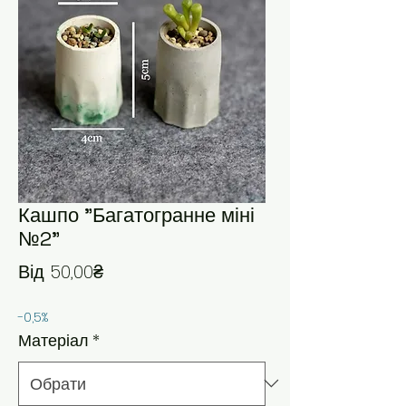
Кашпо "Багатогранне міні
№2"
За розпродажем
Від
50,00₴
-0,5%
Матеріал
*