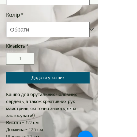
Колір
*
Кількість
*
Додати у кошик
Кашпо для брутальних чоловічих
сердець, а також креативних рук
майстринь, які точно знають, як їх
застосувати!)
Висота - 6.2 см
Довжина - 12.5 см
Ширина - 7.7 см