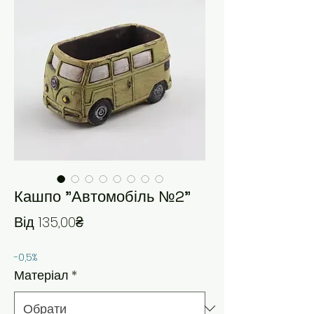
Кашпо "Автомобіль №2"
За розпродажем
Від
135,00₴
-0,5%
Матеріал
*