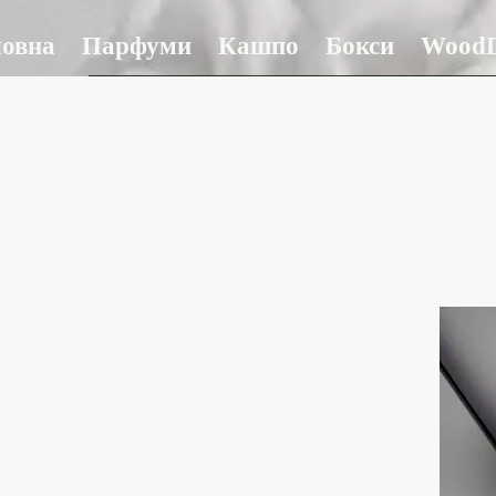
ловна
Парфуми
Кашпо
Бокси
WoodD