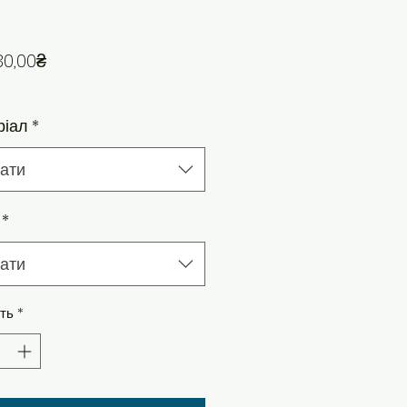
За розпродажем
30,00₴
ріал
*
ати
*
ати
сть
*