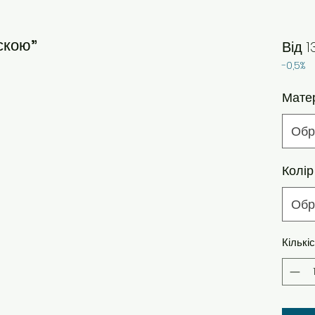
скою"
Від
1
-0,5%
Мате
Обр
Колір
Обр
Кількі