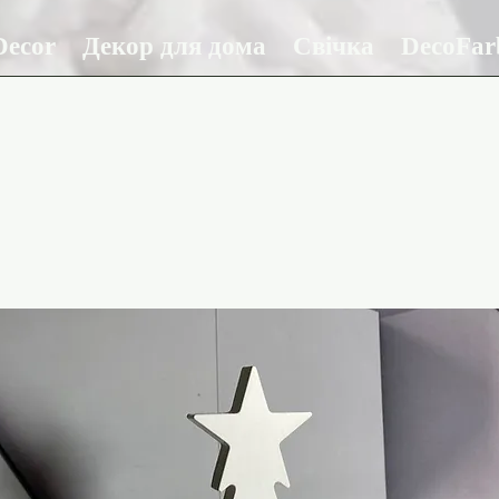
ecor
Декор для дома
Свічка
DecoFar