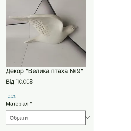
Декор "Велика птаха №9"
За розпродажем
Від
110,00₴
-0,5%
Матеріал
*