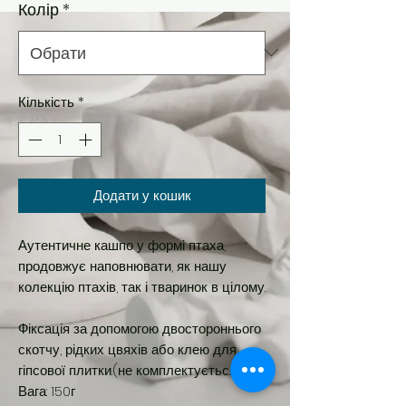
Колір
*
Кількість
*
Додати у кошик
Аутентичне кашпо у формі птаха,
продовжує наповнювати, як нашу
колекцію птахів, так і тваринок в цілому.
Фіксація за допомогою двостороннього
скотчу, рідких цвяхів або клею для
гіпсової плитки.(не комплектується)
Вага: 150г