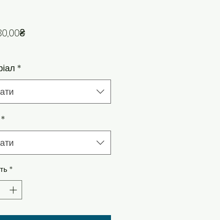
За розпродажем
30,00₴
ріал
*
ати
*
ати
сть
*