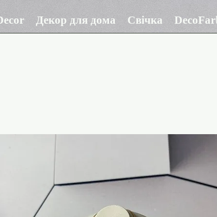
ecor
Декор для дома
Свічка
DecoFar