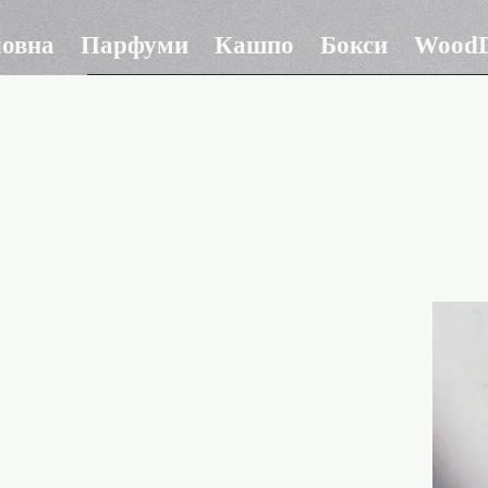
ловна
Парфуми
Кашпо
Бокси
WoodD