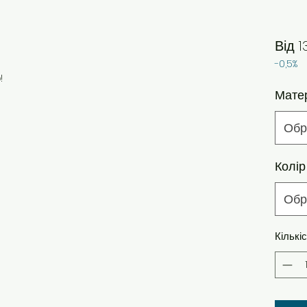
Від
1
-0,5%
!
Мате
Обр
Колір
Обр
Кількі